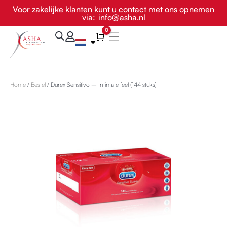
Ga
Voor zakelijke klanten kunt u contact met ons opnemen
via:
info@asha.nl
naar
de
0
Winkelwagen
inhoud
Home
/
Bestel
/ Durex Sensitivo – Intimate feel (144 stuks)