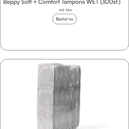
Beppy Soft + Comfort Tampons WET (300st.)
incl. btw
Bestel nu