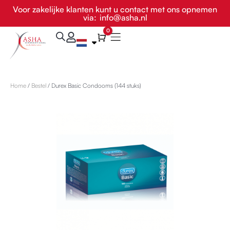
Ga
Voor zakelijke klanten kunt u contact met ons opnemen
via:
info@asha.nl
naar
de
0
Winkelwagen
inhoud
Home
/
Bestel
/ Durex Basic Condooms (144 stuks)