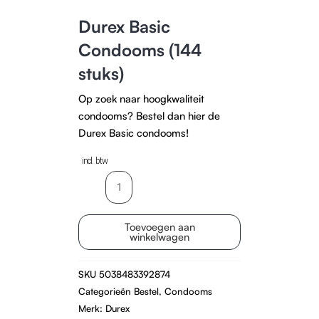
Durex Basic
Condooms (144
stuks)
Op zoek naar hoogkwaliteit
condooms? Bestel dan hier de
Durex Basic condooms!
incl. btw
Durex
Basic
Condooms
Toevoegen aan
(144
winkelwagen
stuks)
aantal
SKU
5038483392874
Categorieën
Bestel
,
Condooms
Merk:
Durex