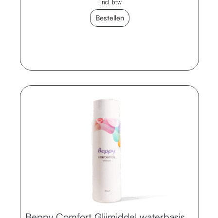
incl. btw
Bestellen
Beppy Comfort Glijmiddel waterbasis