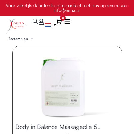
Ga
Voor zakelijke klanten kunt u contact met ons opnemen via:
info@asha.nl
naar
de
0
Winkelwagen
inhoud
Sorteren op
Pagina
Pagina
Pagina
Pagina
Pagina
Pagina
Pagina
Pagina
Pagina
Pagina
Body in Balance Massageolie 5L