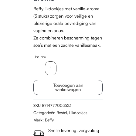
Beffy likdoekjes met vanille-aroma
(3 stuks) zorgen voor veilige en
plezierige orale bevrediging van
vagina en anus.
Ze combineren bescherming tegen
soa’s met een zachte vanillesmaak.
incl. btw
Beffy
Likdoekjes
3
Toevoegen aan
stuks
winkelwagen
–
Vanille
SKU
8714777003523
aroma
Categorieën
Bestel
,
Likdoekjes
aantal
Merk:
Beffy
Snelle levering, zorgvuldig