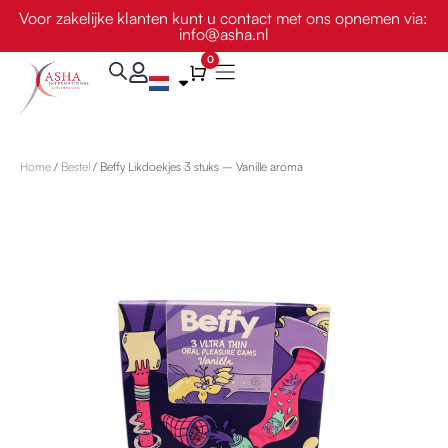
Ga
Voor zakelijke klanten kunt u contact met ons opnemen via:
info@asha.nl
naar
de
0
Winkelwagen
inhoud
Home
/
Bestel
/ Beffy Likdoekjes 3 stuks – Vanille aroma