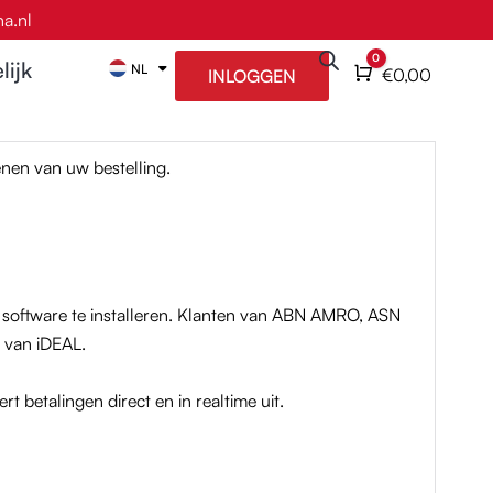
a.nl
0
lijk
NL
EN
Winkelwagen
€
0,00
INLOGGEN
enen van uw bestelling.
of software te installeren. Klanten van ABN AMRO, ASN
 van iDEAL.
t betalingen direct en in realtime uit.