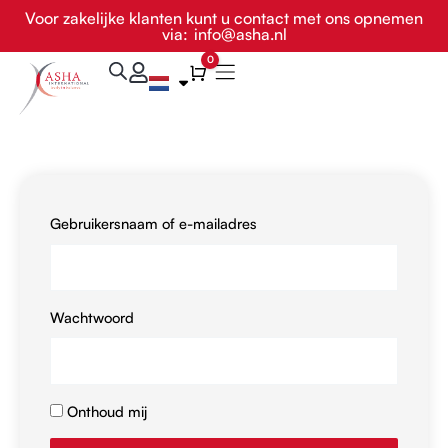
Ga
Voor zakelijke klanten kunt u contact met ons opnemen
via:
info@asha.nl
naar
de
0
Winkelwagen
inhoud
Gebruikersnaam of e-mailadres
Wachtwoord
Onthoud mij