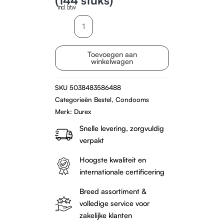
incl. btw
Durex
Pleasurefruits
(144
Toevoegen aan
stuks)
winkelwagen
aantal
SKU
5038483586488
Categorieën
Bestel
,
Condooms
Merk:
Durex
Snelle levering, zorgvuldig
verpakt
Hoogste kwaliteit en
internationale certificering
Breed assortiment &
volledige service voor
zakelijke klanten