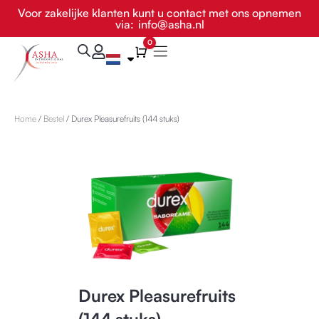
Ga
Voor zakelijke klanten kunt u contact met ons opnemen
via:
info@asha.nl
naar
de
0
Winkelwagen
inhoud
Home
/
Bestel
/ Durex Pleasurefruits (144 stuks)
Durex Pleasurefruits
(144 stuks)