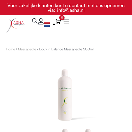
Ga
Voor zakelijke klanten kunt u contact met ons opnemen
via:
info@asha.nl
naar
de
0
Winkelwagen
inhoud
Home
/
Massageolie
/ Body in Balance Massageolie 500ml