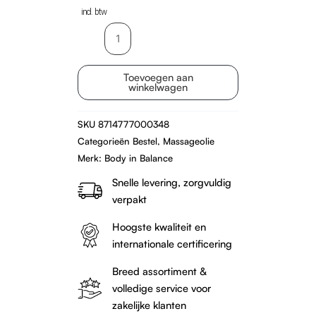
incl. btw
Body
in
Balance
Toevoegen aan
Massageolie
winkelwagen
500ml
aantal
SKU
8714777000348
Categorieën
Bestel
,
Massageolie
Merk:
Body in Balance
Snelle levering, zorgvuldig
verpakt
Hoogste kwaliteit en
internationale certificering
Breed assortiment &
volledige service voor
zakelijke klanten