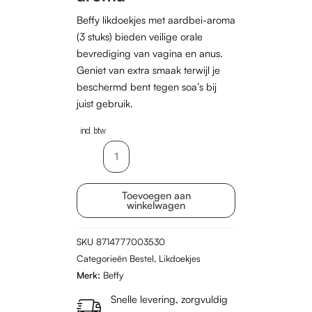
Beffy likdoekjes met aardbei-aroma
(3 stuks) bieden veilige orale
bevrediging van vagina en anus.
Geniet van extra smaak terwijl je
beschermd bent tegen soa’s bij
juist gebruik.
incl. btw
Beffy
Likdoekjes
3
Toevoegen aan
stuks
winkelwagen
–
Aardbei
SKU
8714777003530
aroma
Categorieën
Bestel
,
Likdoekjes
aantal
Merk:
Beffy
Snelle levering, zorgvuldig