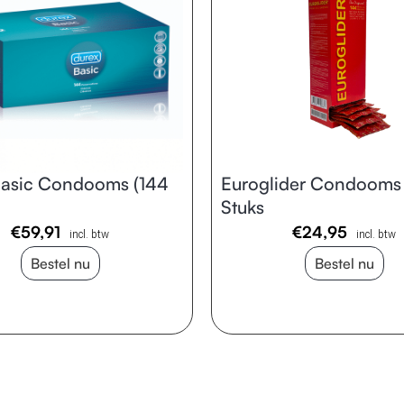
Basic Condooms (144
Euroglider Condooms
Stuks
€
59,91
€
24,95
incl. btw
incl. btw
Bestel nu
Bestel nu