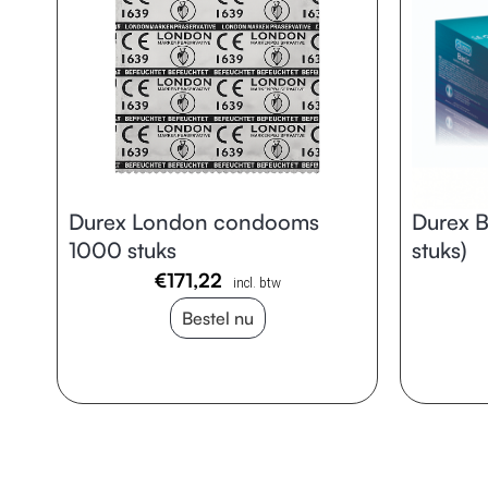
Durex London condooms
Durex 
1000 stuks
stuks)
€
171,22
incl. btw
Bestel nu