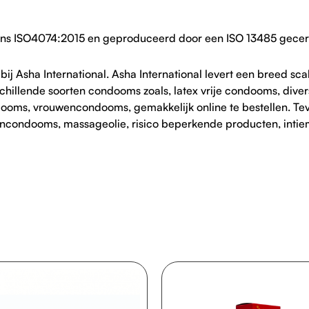
ens ISO4074:2015 en geproduceerd door een ISO 13485 gecert
ij Asha International. Asha International levert een breed s
schillende soorten condooms zoals, latex vrije condooms, di
ms, vrouwencondooms, gemakkelijk online te bestellen. Tevens
uwencondooms, massageolie, risico beperkende producten, inti