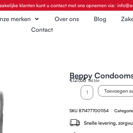
zakelijke klanten kunt u contact met ons opnemen via:
info@a
nze merken
Over ons
Blog
Zake
Contact
Beppy Condooms
€
121,68
incl. btw
Beppy
Toevoegen a
Condooms
1008
SKU
8714777001154
Categori
stuks
aantal
Snelle levering, zorgvu