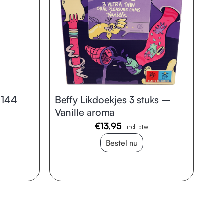
 144
Beffy Likdoekjes 3 stuks –
Vanille aroma
€
13,95
incl. btw
Bestel nu