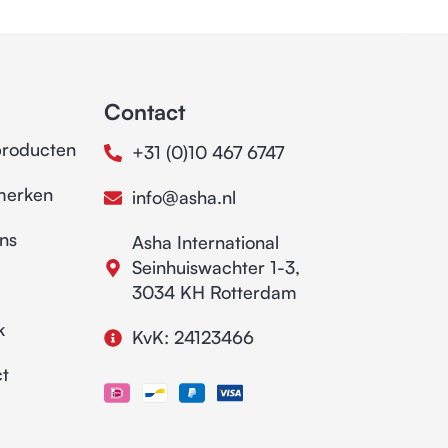
Contact
producten
+31 (0)10 467 6747
merken
info@asha.nl
ns
Asha International
Seinhuiswachter 1-3,
3034 KH Rotterdam
k
KvK: 24123466
t