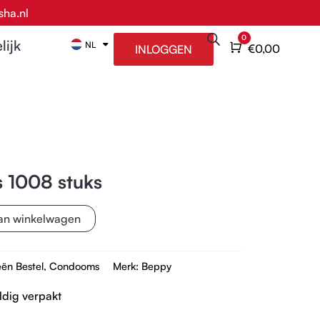
sha.nl
0
lijk
NL
EN
Winkelwagen
€
0,00
INLOGGEN
 1008 stuks
an winkelwagen
eën
Bestel
,
Condooms
Merk:
Beppy
ldig verpakt