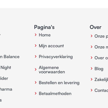
Pagina's
Over
y
Home
Onze 
Mijn account
Onze 
in Balance
Privacyverklaring
Over o
 Night
Algemene
Blog
voorwaarden
lider
Zakelij
Bestellen en levering
pharma
Contac
Betaalmethoden
s