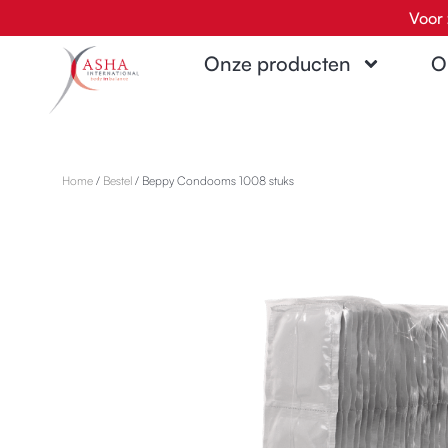
Ga
Voor 
naar
Onze producten
O
de
inhoud
Home
/
Bestel
/ Beppy Condooms 1008 stuks