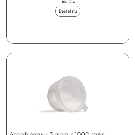
incl. btw
Bestel nu
Ascorbinezuur 3 gram x 1000 stuks