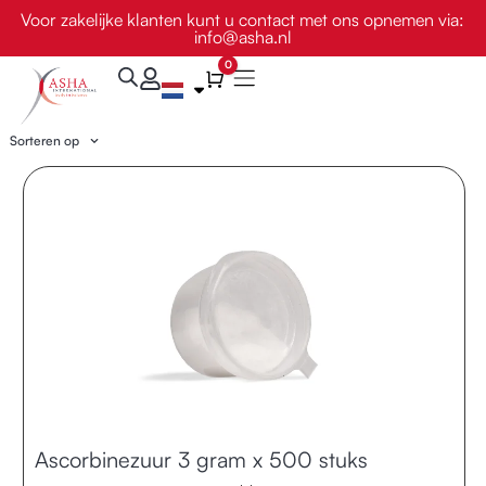
Ga
Voor zakelijke klanten kunt u contact met ons opnemen via:
info@asha.nl
naar
de
0
Winkelwagen
inhoud
Sorteren op
Ascorbinezuur 3 gram x 500 stuks