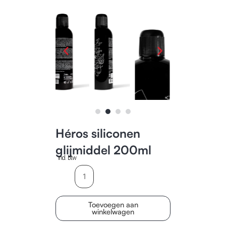
Héros siliconen
glijmiddel 200ml
incl. btw
Héros
siliconen
glijmiddel
Toevoegen aan
200ml
winkelwagen
aantal