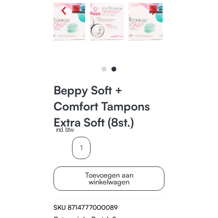
Beppy Soft +
Comfort Tampons
Extra Soft (8st.)
incl. btw
Beppy
Soft
+
Toevoegen aan
Comfort
winkelwagen
Tampons
Extra
SKU
8714777000089
Soft