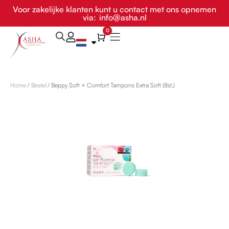
Ga
Voor zakelijke klanten kunt u contact met ons opnemen
via:
info@asha.nl
naar
de
0
Winkelwagen
inhoud
Home
/
Bestel
/ Beppy Soft + Comfort Tampons Extra Soft (8st.)