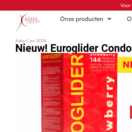
Ga
Voor 
naar
Onze producten
O
de
inhoud
Asha
•
1 jan 2026
Nieuw! Euroglider Cond