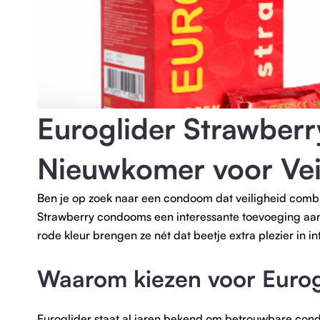
Euroglider Strawber
Nieuwkomer voor Vei
Ben je op zoek naar een condoom dat veiligheid combi
Strawberry condooms een interessante toevoeging aan
rode kleur brengen ze nét dat beetje extra plezier in 
Waarom kiezen voor Eurog
Euroglider staat al jaren bekend om betrouwbare cond