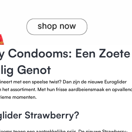
ry Condooms: Een Zoete
lig Genot
neert met een speelse twist? Dan zijn de nieuwe Euroglider
 het assortiment. Met hun frisse aardbeiensmaak en opvallen
intieme momenten.
lider Strawberry?
ooms tegen een aantrekkelijke prijs. De nieuwe Strawberry-