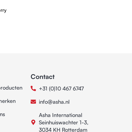
rry
Contact
producten
+31 (0)10 467 6747
merken
info@asha.nl
ns
Asha International
Seinhuiswachter 1-3,
3034 KH Rotterdam