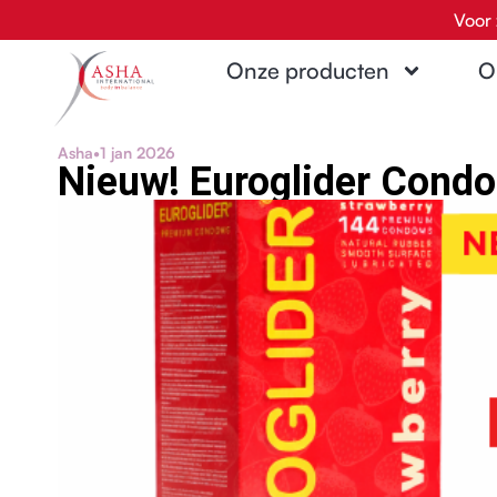
Ga
Voor 
naar
Onze producten
O
de
inhoud
Asha
•
1 jan 2026
Nieuw! Euroglider Cond