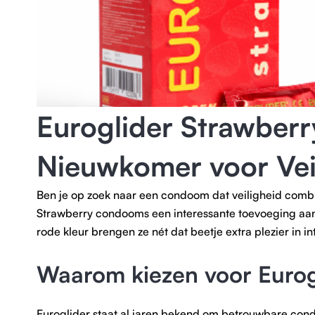
Euroglider Strawber
Nieuwkomer voor Vei
Ben je op zoek naar een condoom dat veiligheid combi
Strawberry condooms een interessante toevoeging aan
rode kleur brengen ze nét dat beetje extra plezier in 
Waarom kiezen voor Eurog
Euroglider staat al jaren bekend om betrouwbare cond