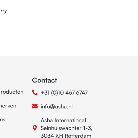
rry
Contact
producten
+31 (0)10 467 6747
merken
info@asha.nl
ns
Asha International
Seinhuiswachter 1-3,
3034 KH Rotterdam