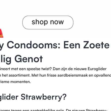
ry Condooms: Een Zoete
lig Genot
neert met een speelse twist? Dan zijn de nieuwe Euroglider
 het assortiment. Met hun frisse aardbeiensmaak en opvallen
intieme momenten.
lider Strawberry?
ooms tegen een aantrekkelijke prijs. De nieuwe Strawberry-