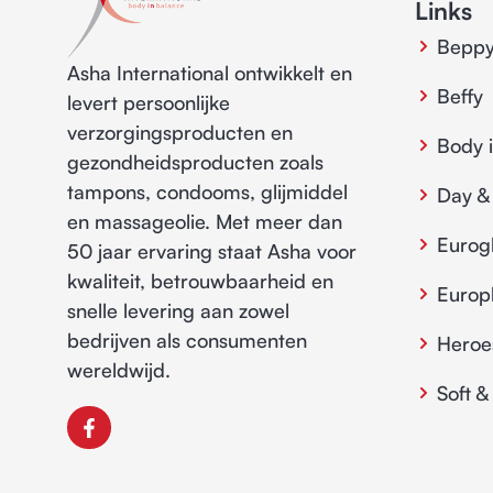
Links
Bepp
Asha International ontwikkelt en
Beffy
levert persoonlijke
verzorgingsproducten en
Body 
gezondheidsproducten zoals
tampons, condooms, glijmiddel
Day &
en massageolie. Met meer dan
Eurog
50 jaar ervaring staat Asha voor
kwaliteit, betrouwbaarheid en
Euro
snelle levering aan zowel
bedrijven als consumenten
Heroe
wereldwijd.
Soft &
F
a
c
e