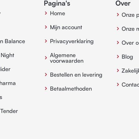
Pagina's
Over
y
Home
Onze 
Mijn account
Onze 
in Balance
Privacyverklaring
Over o
 Night
Algemene
Blog
voorwaarden
lider
Zakelij
Bestellen en levering
pharma
Contac
Betaalmethoden
s
 Tender