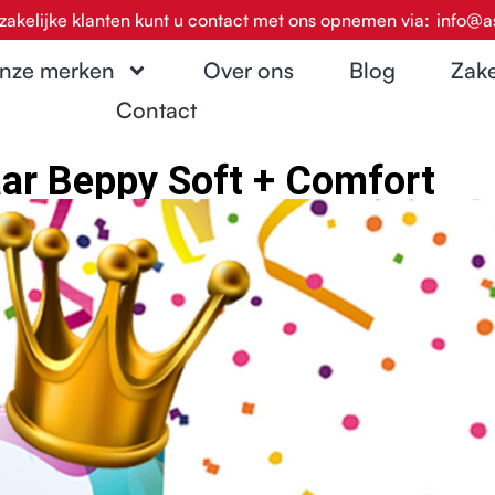
zakelijke klanten kunt u contact met ons opnemen via:
info@a
nze merken
Over ons
Blog
Zake
Contact
ar Beppy Soft + Comfort