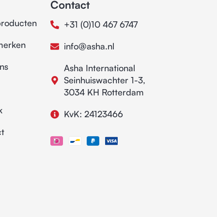
Contact
producten
+31 (0)10 467 6747
merken
info@asha.nl
ns
Asha International
Seinhuiswachter 1-3,
3034 KH Rotterdam
k
KvK: 24123466
t