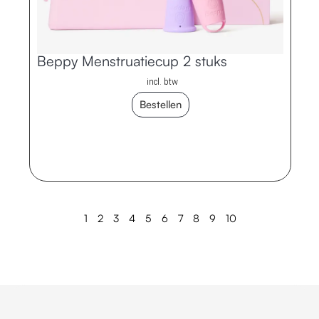
Beppy Menstruatiecup 2 stuks
incl. btw
Bestellen
1
2
3
4
5
6
7
8
9
10