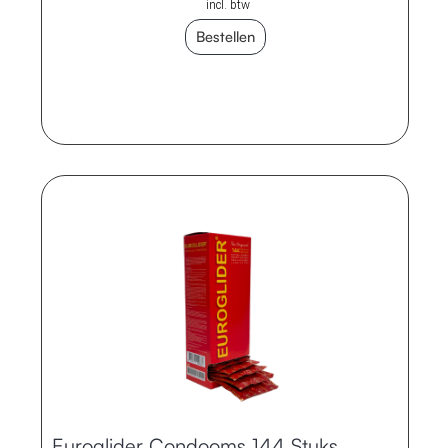
incl. btw
Bestellen
Euroglider Condooms 144 Stuks