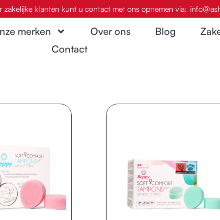
r zakelijke klanten kunt u contact met ons opnemen via:
info@ash
nze merken
Over ons
Blog
Zake
Contact
Pagina
Pagina
Pagina
Pagina
Pagina
Pagina
Pagina
Pagina
Pag