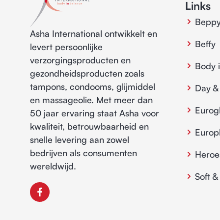
Links
Bepp
Asha International ontwikkelt en
Beffy
levert persoonlijke
verzorgingsproducten en
Body 
gezondheidsproducten zoals
tampons, condooms, glijmiddel
Day &
en massageolie. Met meer dan
Eurog
50 jaar ervaring staat Asha voor
kwaliteit, betrouwbaarheid en
Euro
snelle levering aan zowel
bedrijven als consumenten
Heroe
wereldwijd.
Soft &
F
a
c
e