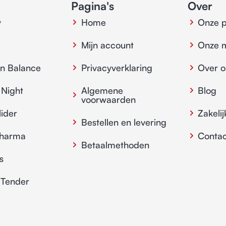
Pagina's
Over
y
Home
Onze 
Mijn account
Onze 
in Balance
Privacyverklaring
Over o
 Night
Algemene
Blog
voorwaarden
lider
Zakelij
Bestellen en levering
pharma
Contac
Betaalmethoden
s
 Tender