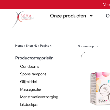
Ga
Voo
naar
Onze producten
O
de
inhoud
Home
/
Shop NL
/ Pagina 4
Sorteren op
Productcategorieën
Condooms
Spons tampons
Glijmiddel
Massageolie
Menstruatieverzorging
Likdoekjes