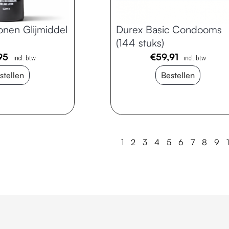
onen Glijmiddel
Durex Basic Condooms
(144 stuks)
95
€
59,91
incl. btw
incl. btw
stellen
Bestellen
1
2
3
4
5
6
7
8
9