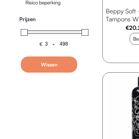
Risico beperking
Beppy Soft
Tampons WE
Prijzen
€
20,
Be
€
-
Minimale prijs
Maximale prijs
Wissen