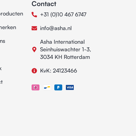
Contact
producten
+31 (0)10 467 6747
merken
info@asha.nl
ns
Asha International
Seinhuiswachter 1-3,
3034 KH Rotterdam
k
KvK: 24123466
t