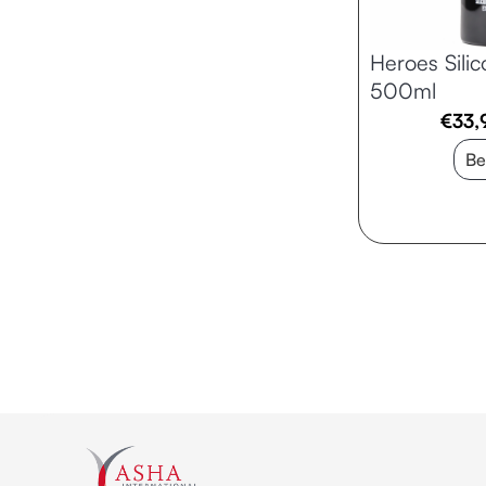
Heroes Silic
500ml
€
33,
Be