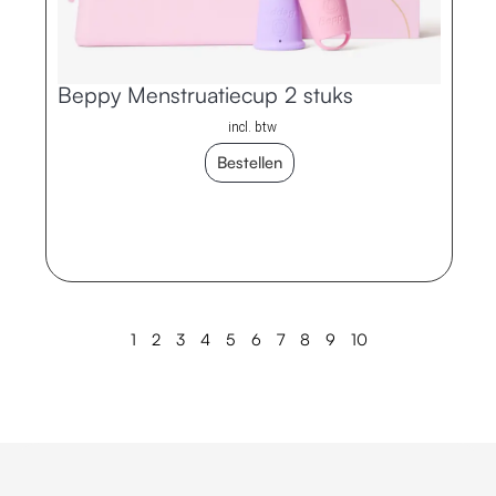
Beppy Menstruatiecup 2 stuks
incl. btw
Bestellen
1
2
3
4
5
6
7
8
9
10