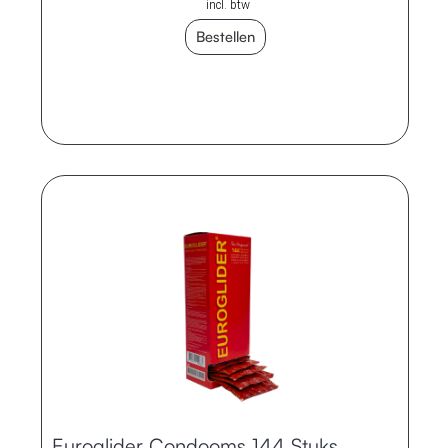
incl. btw
Bestellen
Euroglider Condooms 144 Stuks