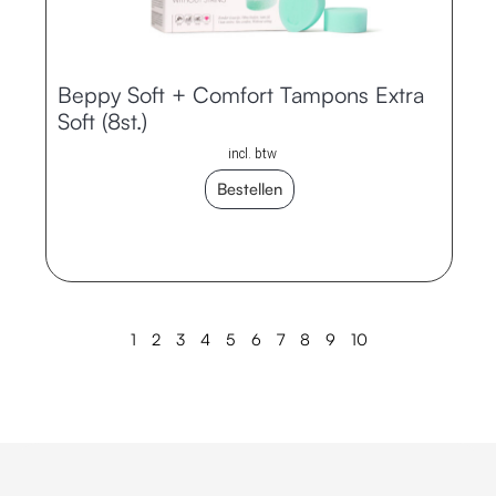
Beppy Soft + Comfort Tampons Extra
Soft (8st.)
incl. btw
Bestellen
1
2
3
4
5
6
7
8
9
10