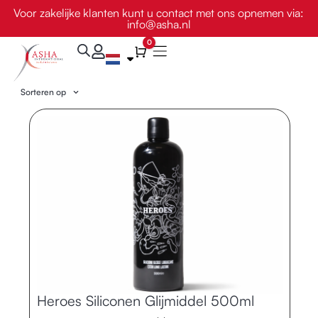
Ga
Voor zakelijke klanten kunt u contact met ons opnemen via:
info@asha.nl
naar
de
0
Winkelwagen
inhoud
Sorteren op
Pagina
Pagina
Pagina
Pagina
Pagina
Pagina
Pagina
Pagina
Pagina
Pagina
Heroes Siliconen Glijmiddel 500ml